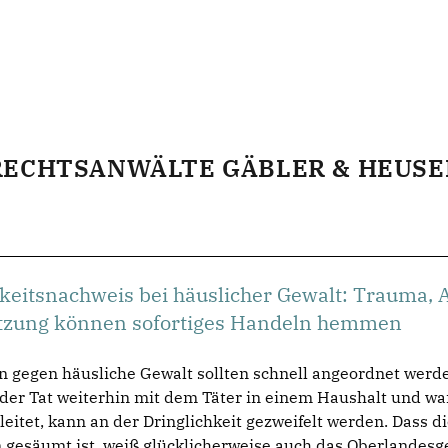
RECHTSANWÄLTE GÄBLER & HEUSE
hkeitsnachweis bei häuslicher Gewalt: Trauma, 
tzung können sofortiges Handeln hemmen
egen häusliche Gewalt sollten schnell angeordnet werden,
der Tat weiterhin mit dem Täter in einem Haushalt und war
nleitet, kann an der Dringlichkeit gezweifelt werden. Das
n gesäumt ist, weiß glücklicherweise auch das Oberlandesg