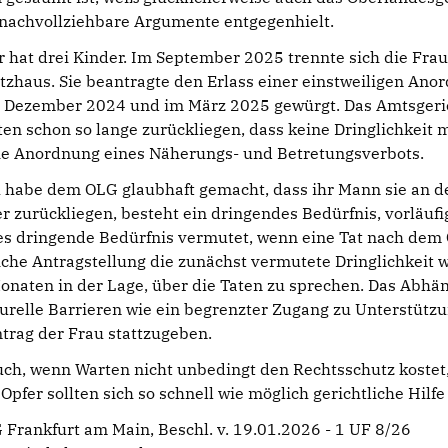
 nachvollziehbare Argumente entgegenhielt.
 hat drei Kinder. Im September 2025 trennte sich die Fra
tzhaus. Sie beantragte den Erlass einer einstweiligen An
m Dezember 2024 und im März 2025 gewürgt. Das Amtsgeric
ten schon so lange zurückliegen, dass keine Dringlichkeit 
die Anordnung eines Näherungs- und Betretungsverbots.
 habe dem OLG glaubhaft gemacht, dass ihr Mann sie an de
r zurückliegen, besteht ein dringendes Bedürfnis, vorläu
es dringende Bedürfnis vermutet, wenn eine Tat nach dem
iche Antragstellung die zunächst vermutete Dringlichkeit w
onaten in der Lage, über die Taten zu sprechen. Das Abhän
urelle Barrieren wie ein begrenzter Zugang zu Unterstützu
trag der Frau stattzugeben.
ch, wenn Warten nicht unbedingt den Rechtsschutz kostet,
- Opfer sollten sich so schnell wie möglich gerichtliche Hilf
 Frankfurt am Main, Beschl. v. 19.01.2026 - 1 UF 8/26