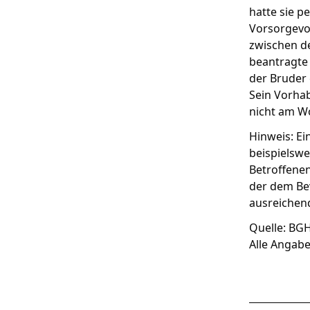
hatte sie p
Vorsorgevol
zwischen de
beantragte 
der Bruder
Sein Vorhab
nicht am Wo
Hinweis: Ei
beispielswe
Betroffenen
der dem Bev
ausreichen
Quelle: BGH,
Alle Angab