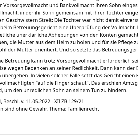
er Vorsorgevollmacht und Bankvollmacht ihren Sohn eingeset
lmacht, in der ihr Sohn gemeinsam mit ihrer Tochter einge
n Geschwistern Streit: Die Tochter war nicht damit einver
beim Betreuungsgericht eine Überprüfung der Vollmacht. Da
 etliche unerklärliche Abhebungen von den Konten gemacht
en, die Mutter aus dem Heim zu holen und für sie Pflege zuh
hl der Mutter orientiert. Und so setzte das Betreuungsger
ne Betreuung kann trotz Vorsorgevollmacht erforderlich sei
ise wegen Bedenken an seiner Redlichkeit. Dann kann der 
 übergehen. In vielen solcher Fälle setzt das Gericht eine
ollmächtigten "auf die Finger schaut". Das erschien Amtsg
d, um den unredlichen Sohn an seinem Tun zu hindern.
 Beschl. v. 11.05.2022 - XII ZB 129/21
en sind ohne Gewähr. Thema: Familienrecht