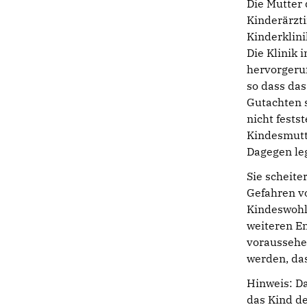
Die Mutter 
Kinderärzti
Kinderklini
Die Klinik
hervorgeruf
so dass da
Gutachten s
nicht fests
Kindesmutt
Dagegen le
Sie scheite
Gefahren v
Kindeswohl
weiteren En
voraussehe
werden, das
Hinweis: Da
das Kind de