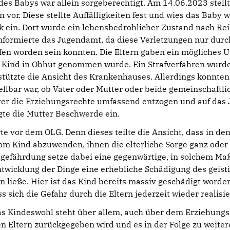
des Babys war allein sorgeberechtigt. Am 14.06.2023 stell
n vor. Diese stellte Auffälligkeiten fest und wies das Baby 
k ein. Dort wurde ein lebensbedrohlicher Zustand nach Rei
 informierte das Jugendamt, da diese Verletzungen nur du
en worden sein konnten. Die Eltern gaben ein mögliches Unf
s Kind in Obhut genommen wurde. Ein Strafverfahren wurde
tützte die Ansicht des Krankenhauses. Allerdings konnten d
tellbar war, ob Vater oder Mutter oder beide gemeinschaft
er die Erziehungsrechte umfassend entzogen und auf das 
gte die Mutter Beschwerde ein.
rte vor dem OLG. Denn dieses teilte die Ansicht, dass in den
om Kind abzuwenden, ihnen die elterliche Sorge ganz oder
gefährdung setze dabei eine gegenwärtige, in solchem Maß
twicklung der Dinge eine erhebliche Schädigung des geist
n ließe. Hier ist das Kind bereits massiv geschädigt wor
s sich die Gefahr durch die Eltern jederzeit wieder realis
s Kindeswohl steht über allem, auch über dem Erziehungsr
n Eltern zurückgegeben wird und es in der Folge zu weite