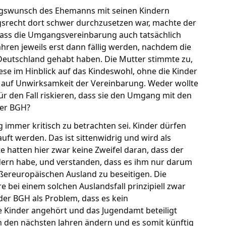
ngswunsch des Ehemanns mit seinen Kindern
ngsrecht dort schwer durchzusetzen war, machte der
dass die Umgangsvereinbarung auch tatsächlich
Jahren jeweils erst dann fällig werden, nachdem die
utschland gehabt haben. Die Mutter stimmte zu,
iese im Hinblick auf das Kindeswohl, ohne die Kinder
u auf Unwirksamkeit der Vereinbarung. Weder wollte
r den Fall riskieren, dass sie den Umgang mit den
der BGH?
immer kritisch zu betrachten sei. Kinder dürfen
ft werden. Das ist sittenwidrig und wird als
e hatten hier zwar keine Zweifel daran, dass der
ern habe, und verstanden, dass es ihm nur darum
ußereuropäischen Ausland zu beseitigen. Die
 bei einem solchen Auslandsfall prinzipiell zwar
der BGH als Problem, dass es kein
 Kinder angehört und das Jugendamt beteiligt
 den nächsten Jahren ändern und es somit künftig