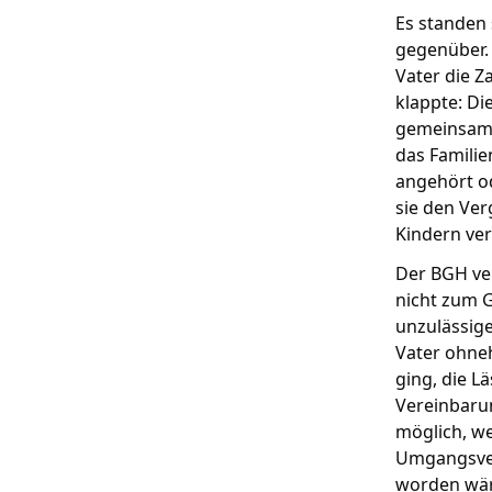
Es standen
gegenüber. 
Vater die 
klappte: Di
gemeinsame
das Familie
angehört od
sie den Ver
Kindern ver
Der BGH ve
nicht zum G
unzulässige
Vater ohne
ging, die L
Vereinbarun
möglich, we
Umgangsver
worden wär