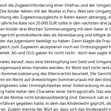
 sich die Zugewinnforderung einer Ehefrau und der Umga
Die Kinder lebten mit der Mutter in Peru. Weil sein Umga
Zahlung des Zugewinnausgleichs in Raten davon abhängig, 
e jährliche Rate von 20.000 EUR sollte in den nächsten drei 
n Kinder drei Wochen Sommerumgang mit dem Vater in De
ngericht protokollierte dies als Vereinbarung und billigte d
er das Jugendamt beteiligt zu haben. Dann klagte die Fra
gleich zum Zugewinn akzeptieren noch ein Ordnungsgeld fü
eitelt. AG und OLG gaben ihr nicht recht - doch was sagte 
rwies darauf, dass eine Verknüpfung von Geld und Umgang 
egenstand eines Handels werden, ihr Wohl darf nicht verkau
 Kommerzialisierung des Elternrechts beurteilt. Die Gericht
hin ein Recht auf dreiwöchigen Sommerurlaub mit den Kind
ästigkeiten oder Unmöglichkeiten einer Vollstreckung im a
g hatte daher den Charakter einer Vertragsstrafe. Das wäre
il die Motive nicht kindeswohlwidrig sind. Dennoch sah es 
fahren gegeben hatte, in dem das Kindeswohl geprüft, die
en. Zudem merkte der BGH an, dass sich das Kindeswohl in