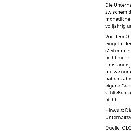
Die Unterha
zwischem de
monatliche
volljährig 
Vor dem OLG
eingeforder
(Zeitmoment
nicht mehr
Umstände je
müsse nur d
haben - abe
eigene Geda
schließen k
nicht.
Hinweis: Di
Unterhaltsv
Quelle: OLG