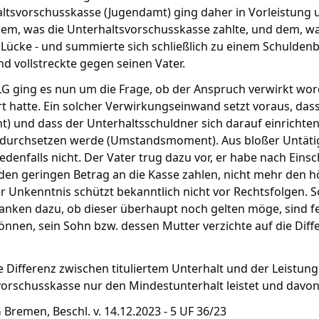
ltsvorschusskasse (Jugendamt) ging daher in Vorleistung u
m, was die Unterhaltsvorschusskasse zahlte, und dem, was
 Lücke - und summierte sich schließlich zu einem Schulde
und vollstreckte gegen seinen Vater.
 ging es nun um die Frage, ob der Anspruch verwirkt worde
t hatte. Ein solcher Verwirkungseinwand setzt voraus, dass
) und dass der Unterhaltsschuldner sich darauf einrichten
 durchsetzen werde (Umstandsmoment). Aus bloßer Untätig
denfalls nicht. Der Vater trug dazu vor, er habe nach Eins
en geringen Betrag an die Kasse zahlen, nicht mehr den h
r Unkenntnis schützt bekanntlich nicht vor Rechtsfolgen. Solan
nken dazu, ob dieser überhaupt noch gelten möge, sind fe
önnen, sein Sohn bzw. dessen Mutter verzichte auf die Diff
e Differenz zwischen tituliertem Unterhalt und der Leistung
orschusskasse nur den Mindestunterhalt leistet und davon
 Bremen, Beschl. v. 14.12.2023 - 5 UF 36/23