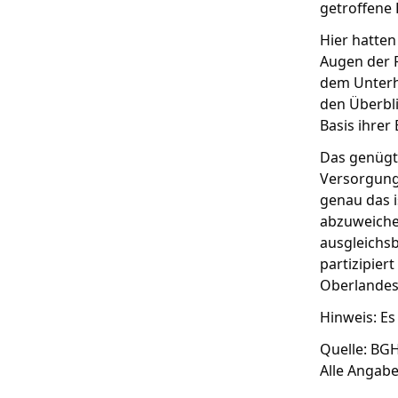
getroffene 
Hier hatten
Augen der F
dem Unterh
den Überbli
Basis ihrer
Das genügte
Versorgungs
genau das i
abzuweiche
ausgleichs
partizipier
Oberlandes
Hinweis: Es
Quelle: BGH,
Alle Angab