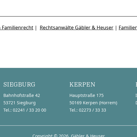
 Familienrecht
|
Rechtsanwälte Gäbler & Heuser
|
Familie
SIEGBURG
KERPEN
Bahnhofstraße 42
Hauptstraße 175
53721 Siegburg
50169 Kerpen (Horrem)
Tel.: 02241 / 33 20 00
Tel.: 02273 / 33 33
Copyright © 2026, Gäbler & Heuser