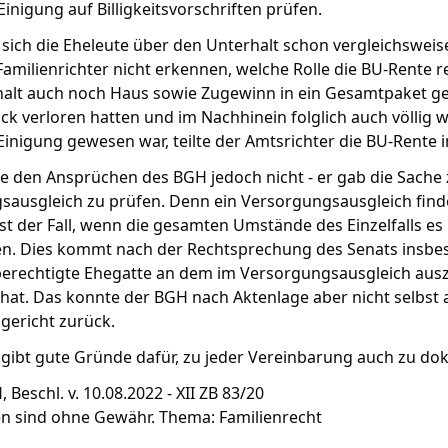
Einigung auf Billigkeitsvorschriften prüfen.
 sich die Eheleute über den Unterhalt schon vergleichsweise
amilienrichter nicht erkennen, welche Rolle die BU-Rente r
alt auch noch Haus sowie Zugewinn in ein Gesamtpaket ge
ck verloren hatten und im Nachhinein folglich auch völlig 
 Einigung gewesen war, teilte der Amtsrichter die BU-Rente 
 den Ansprüchen des BGH jedoch nicht - er gab die Sache z
ausgleich zu prüfen. Denn ein Versorgungsausgleich findet 
st der Fall, wenn die gesamten Umstände des Einzelfalls es 
n. Dies kommt nach der Rechtsprechung des Senats insbes
berechtigte Ehegatte an dem im Versorgungsausgleich ausz
t hat. Das konnte der BGH nach Aktenlage aber nicht selbst
gericht zurück.
 gibt gute Gründe dafür, zu jeder Vereinbarung auch zu d
 Beschl. v. 10.08.2022 - XII ZB 83/20
en sind ohne Gewähr. Thema: Familienrecht