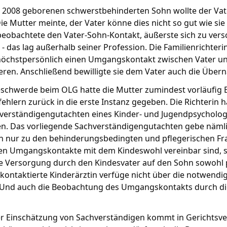
r 2008 geborenen schwerstbehinderten Sohn wollte der Va
ie Mutter meinte, der Vater könne dies nicht so gut wie s
eobachtete den Vater-Sohn-Kontakt, äußerste sich zu vers
- das lag außerhalb seiner Profession. Die Familienrichteri
höchstpersönlich einen Umgangskontakt zwischen Vater und
ren. Anschließend bewilligte sie dem Vater auch die Über
eschwerde beim OLG hatte die Mutter zumindest vorläufig 
ehlern zurück in die erste Instanz gegeben. Die Richterin
verständigengutachten eines Kinder- und Jugendpsycholog
en. Das vorliegende Sachverständigengutachten gebe näml
ch nur zu den behinderungsbedingten und pflegerischen Fra
n Umgangskontakte mit dem Kindeswohl vereinbar sind, sei 
e Versorgung durch den Kindesvater auf den Sohn sowohl p
 kontaktierte Kinderärztin verfüge nicht über die notwendig
. Und auch die Beobachtung des Umgangskontakts durch die
r Einschätzung von Sachverständigen kommt in Gerichtsver