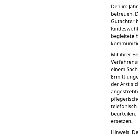
Den im Jah
betreuen. D
Gutachter b
Kindeswohl 
begleitete 
kommunizie
Mit ihrer B
Verfahrensf
einem Sach
Ermittlung
der Arzt si
angestrebte
pflegerisch
telefonisch
beurteilen
ersetzen.
Hinweis: De