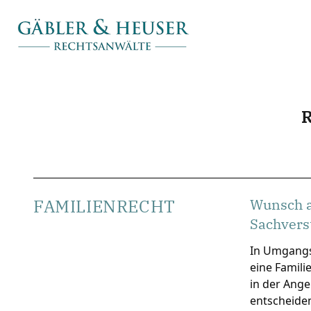
FAMILIENRECHT
Wunsch a
Sachvers
In Umgangss
eine Famili
in der Ang
entscheide